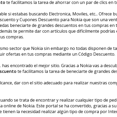
nto
te facilitamos la tarea de ahorrar con un par de clics en
e si estabas buscando Electronica, Moviles, etc... Ofrece
scuento y Cupones Descuento para Nokia que son una venta
das beneficiarte de grandes descuentos en tus compras en t
demás te permite dar con artículos que difícilmente podrías 
tus compras.
smo sector que Nokia sin embargo no todas disponen de tan
guir ofertas en tus compras mediante un Código Descuento.
.. has encontrado el mejor sitio. Gracias a Nokia vas a desc
escuento
te facilitamos la tarea de beneficiarte de grandes 
lcance, dar con el sitio adecuado para realizar nuestras co
ndo se trata de encontrar y realizar cualquier tipo de pedi
nda online de Nokia. Este portal se ha convertido, gracias a s
tienen la necesidad realizar algún tipo de compra por Inter