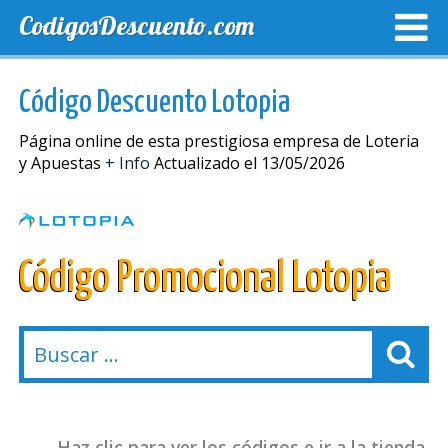
CodigosDescuento.com
MEJORES CUPONES
CUPONES EXCLUSIVOS
ENVIO
Código Descuento Lotopia
Página online de esta prestigiosa empresa de Loteria
y Apuestas
+ Info
Actualizado el 13/05/2026
Código Promocional Lotopia
Haz clic para ver los códigos e ir a la tienda.