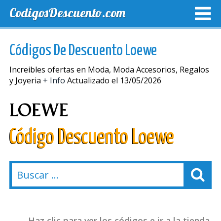
CodigosDescuento.com
MEJORES CUPONES
CUPONES EXCLUSIVOS
ENVIO
Códigos De Descuento Loewe
Increibles ofertas en Moda, Moda Accesorios, Regalos
y Joyeria
+ Info
Actualizado el 13/05/2026
Código Descuento Loewe
Haz clic para ver los códigos e ir a la tienda.