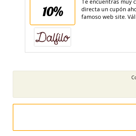
Te encuentras muy c
10%
directa un cupón ah
famoso web site. Vál
Co