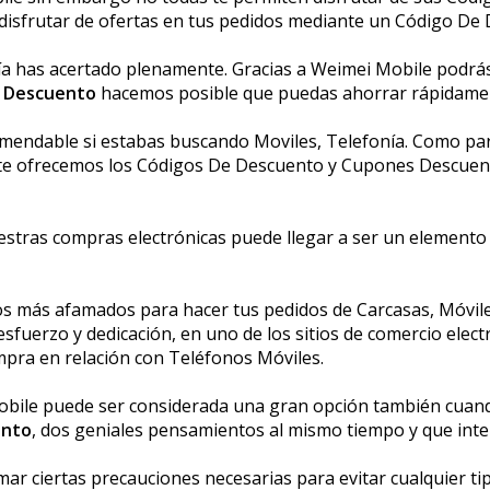
 disfrutar de ofertas en tus pedidos mediante un Código De
nía has acertado plenamente. Gracias a Weimei Mobile podrá
 Descuento
hacemos posible que puedas ahorrar rápidamen
endable si estabas buscando Moviles, Telefonía. Como part
te ofrecemos los Códigos De Descuento y Cupones Descuen
uestras compras electrónicas puede llegar a ser un elemento
os más afamados para hacer tus pedidos de Carcasas, Móvile
esfuerzo y dedicación, en uno de los sitios de comercio ele
mpra en relación con Teléfonos Móviles.
obile puede ser considerada una gran opción también cuando
ento
, dos geniales pensamientos al mismo tiempo y que int
ar ciertas precauciones necesarias para evitar cualquier t