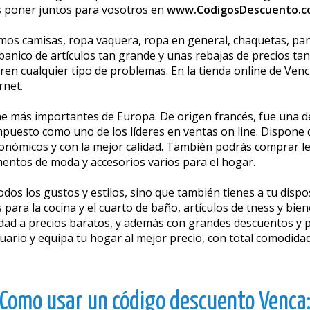
 poner juntos para vosotros en
www.CodigosDescuento.
os camisas, ropa vaquera, ropa en general, chaquetas, panta
nico de artículos tan grande y unas rebajas de precios tan
ren cualquier tipo de problemas. En la tienda online de Ven
rnet.
ine más importantes de Europa. De origen francés, fue una de
impuesto como uno de los líderes en ventas on line. Dispone
onómicos y con la mejor calidad. También podrás comprar le
entos de moda y accesorios varios para el hogar.
os los gustos y estilos, sino que también tienes a tu dispo
para la cocina y el cuarto de baño, artículos de fitness y bie
lidad a precios baratos, y además con grandes descuentos y
tuario y equipa tu hogar al mejor precio, con total comodida
Como usar un código descuento Venca