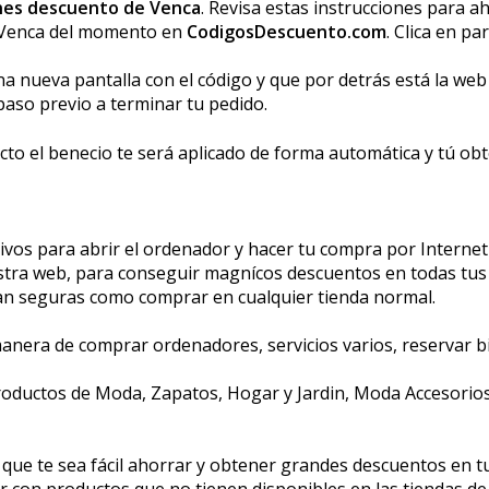
nes descuento de Venca
. Revisa estas instrucciones para a
a Venca del momento en
CodigosDescuento.com
. Clica en pa
 nueva pantalla con el código y que por detrás está la web d
 paso previo a terminar tu pedido.
to el beneficio te será aplicado de forma automática y tú obte
s para abrir el ordenador y hacer tu compra por Internet e
uestra web, para conseguir magníficos descuentos en todas tu
tan seguras como comprar en cualquier tienda normal.
ra de comprar ordenadores, servicios varios, reservar bille
oductos de Moda, Zapatos, Hogar y Jardin, Moda Accesorios, 
que te sea fácil ahorrar y obtener grandes descuentos en tu
 con productos que no tienen disponibles en las tiendas de 