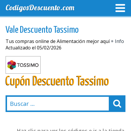
CodigosDescuento.com
MEJORES CUPONES
CUPONES EXCLUSIVOS
ENVIO
Vale Descuento Tassimo
Tus compras online de Alimentación mejor aquí
+ Info
Actualizado el 05/02/2026
Cupón Descuento Tassimo
Haz clic para ver los códigos e ir a la tienda.