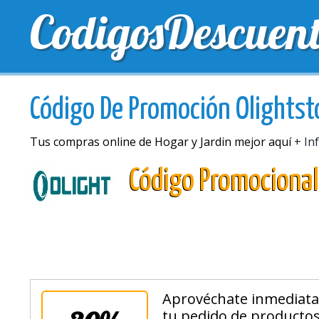
CodigosDescuen
MEJORES CUPONES
CUPONES EXCLUSIVOS
EN
Código De Promoción Olightst
Tus compras online de Hogar y Jardin mejor aquí
+ In
Código Promocional
Aprovéchate inmediat
tu pedido de productos