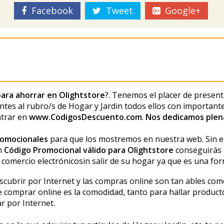
Facebook
Tweet
Google+
ara ahorrar en Olightstore
?. Tenemos el placer de presen
tes al rubro/s de Hogar y Jardin todos ellos con importantes
ntrar en
www.CodigosDescuento.com
.
Nos dedicamos plen
romocionales
para que los mostremos en nuestra web. Sin 
un
Código Promocional válido para Olightstore
conseguirás m
comercio electrónicosin salir de su hogar ya que es una for
scubrir por Internet y las compras online son tan fiables 
e comprar online es la comodidad, tanto para hallar producto
r por Internet.