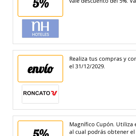
5%
vale descuento del 5%. Vá
Realiza tus compras y con
envío
el 31/12/2029.
Magnífico Cupón. Utiliza
5%
al cual podrás obtener e