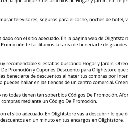
n la que adquirir tus artículos de Hogar y Jardin, etc. te 
r televisores, seguros para el coche, noches de hotel, via
s dado con el sitio adecuado. En la página web de Olightstore
 Promoción
te facilitamos la tarea de beneficiarte de gran
uy recomendable si estabas buscando Hogar y Jardin. Ofrec
 De Promoción y Cupones Descuento para Olightstore que so
s beneficiarte de descuentos al hacer tus compras por Inter
o puedes hallar en las tiendas de un centro comercial. Cree
 no todas tienen tan soberbios Códigos De Promoción. Afor
us compras mediante un Código De Promoción.
on el sitio adecuado. En Olightstore vas a descubrir lo que
 descuentos en un minuto en tus encargos en Olightstore.