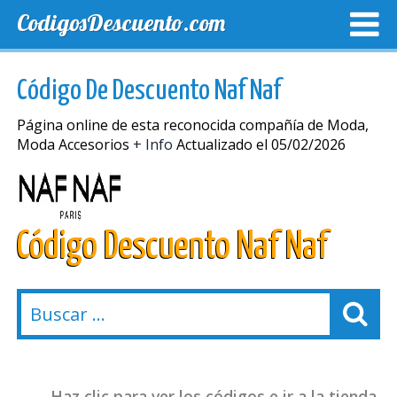
CodigosDescuento.com
MEJORES CUPONES
CUPONES EXCLUSIVOS
ENVIO
Código De Descuento Naf Naf
Página online de esta reconocida compañía de Moda,
Moda Accesorios
+ Info
Actualizado el 05/02/2026
Código Descuento Naf Naf
Haz clic para ver los códigos e ir a la tienda.