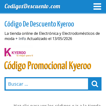
CodigosDescuento.com
MEJORES CUPONES
CUPONES EXCLUSIVOS
ENVIO
Código De Descuento Kyeroo
La tienda online de Electrónica y Electrodomésticos de
moda
+ Info
Actualizado el 13/05/2026
Código Promocional Kyeroo
Haz clic para ver los códigos e ir a la tienda.