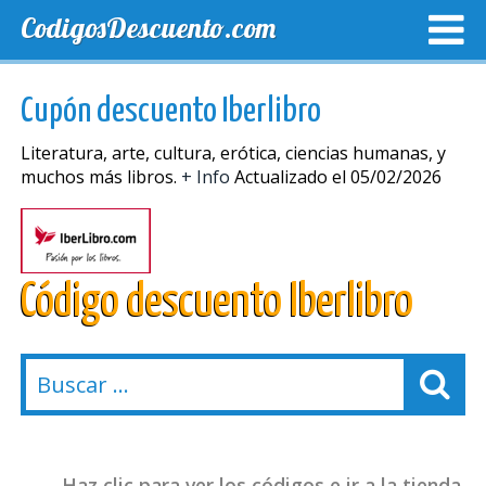
CodigosDescuento.com
MEJORES CUPONES
CUPONES EXCLUSIVOS
ENVIO
Cupón descuento Iberlibro
Literatura, arte, cultura, erótica, ciencias humanas, y
muchos más libros.
+ Info
Actualizado el 05/02/2026
Código descuento Iberlibro
Haz clic para ver los códigos e ir a la tienda.