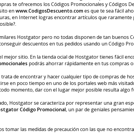
mpras te ofrecemos los Códigos Promocionales y Códigos D
sito en
www.CodigosDescuento.com
es que te sea fácil ah
guras, en Internet logras encontrar artículos que raramente
osible?.
ilares Hostgator pero no todas disponen de tan buenos Cód
 conseguir descuentos en tus pedidos usando un Código Pro
mejor sitio. En la tienda oficial de Hostgator tienes fácil e
omocionales
podrás ahorrar rápidamente en tus compras on
rata de encontrar y hacer cualquier tipo de compras de host
rtirse en poco tiempo en uno de los portales web más visita
 todo momento, dar con el lugar mejor posible resulta algo 
do, Hostgator se caracteriza por representar una gran espec
ostgator Código Promocional
, un par de geniales pensami
omar las medidas de precaución con las que no encontrarno