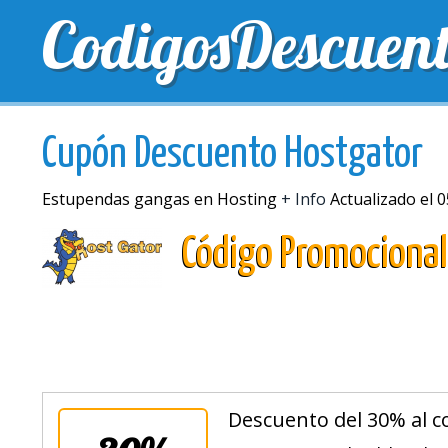
CodigosDescuen
MEJORES CUPONES
CUPONES EXCLUSIVOS
EN
Cupón Descuento Hostgator
Estupendas gangas en Hosting
+ Info
Actualizado el 
Código Promocional
Descuento del 30% al c