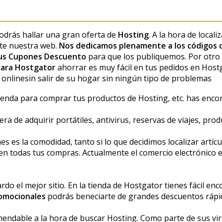
odrás hallar una gran oferta de
Hosting
. A la hora de locali
te nuestra web.
Nos dedicamos plenamente a los códigos 
sus Cupones Descuento
para que los publiquemos. Por otro 
para Hostgator
ahorrar es muy fácil en tus pedidos en Host
nlinesin salir de su hogar sin ningún tipo de problemas
ienda para comprar tus productos de Hosting, etc. has encon
 adquirir portátiles, antivirus, reservas de viajes, producto
 es la comodidad, tanto si lo que decidimos localizar artíc
 todas tus compras. Actualmente el comercio electrónico e
o el mejor sitio. En la tienda de Hostgator tienes fácil enc
omocionales
podrás beneficiarte de grandes descuentos ráp
ndable a la hora de buscar Hosting. Como parte de sus vir