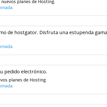
s nuevos planes de Hosting.
minada.
omo de hostgator. Disfruta una estupenda gam
.
minada.
u pedido electrónico.
evos planes de Hosting.
minada.