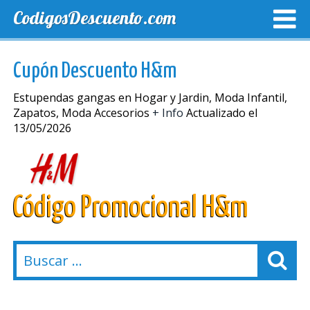
CodigosDescuento.com
MEJORES CUPONES
CUPONES EXCLUSIVOS
ENVIO
Cupón Descuento H&m
Estupendas gangas en Hogar y Jardin, Moda Infantil,
Zapatos, Moda Accesorios
+ Info
Actualizado el
13/05/2026
Código Promocional H&m