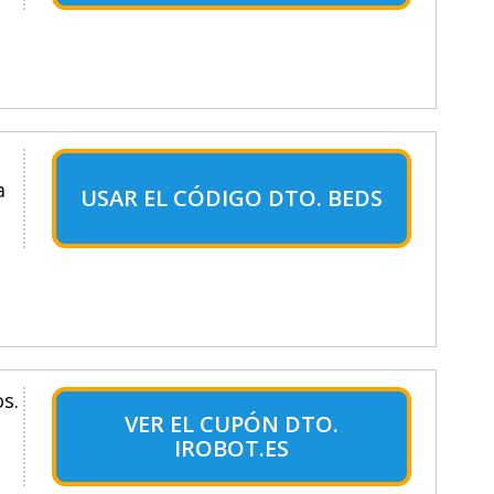
a
USAR EL CÓDIGO DTO. BEDS
s.
VER EL CUPÓN DTO.
IROBOT.ES