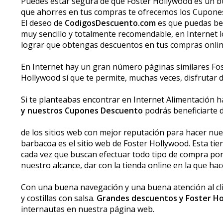
Puedes estar segura de que Foster Hollywood es un bu
que ahorres en tus compras te ofrecemos los Cupone
El deseo de
CodigosDescuento.com
es que puedas ben
muy sencillo y totalmente recomendable, en Internet 
lograr que obtengas descuentos en tus compras onlin
En Internet hay un gran número páginas similares Fo
Hollywood sí que te permite, muchas veces, disfrutar
Si te planteabas encontrar en Internet Alimentación ha
y nuestros Cupones Descuento
podrás beneficiarte 
de los sitios web con mejor reputación para hacer nues
barbacoa es el sitio web de Foster Hollywood. Esta ti
cada vez que buscan efectuar todo tipo de compra po
nuestro alcance, dar con la tienda online en la que h
Con una buena navegación y una buena atención al c
y costillas con salsa.
Grandes descuentos y Foster H
internautas en nuestra página web.