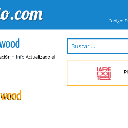
to.com
CodigosD
VIO GRÁTIS
ULTIMOS DÍAS
NUEVAS TIENDAS
ywood
tación
+ Info
Actualizado el
lywood