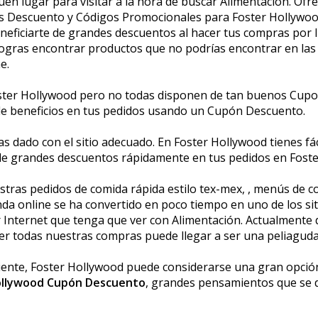
en lugar para visitar a la hora de buscar Alimentación. Of
s Descuento y Códigos Promocionales para Foster Hollywood
eficiarte de grandes descuentos al hacer tus compras por I
logras encontrar productos que no podrías encontrar en las
e.
ster Hollywood pero no todas disponen de tan buenos Cupon
 de beneficios en tus pedidos usando un Cupón Descuento.
s dado con el sitio adecuado. En Foster Hollywood tienes fác
de grandes descuentos rápidamente en tus pedidos en Foste
tras pedidos de comida rápida estilo tex-mex, , menús de com
enda online se ha convertido en poco tiempo en uno de los s
r Internet que tenga que ver con Alimentación. Actualmen
acer todas nuestras compras puede llegar a ser una peliaguda
liente, Foster Hollywood puede considerarse una gran opci
ollywood Cupón Descuento
, grandes pensamientos que se 