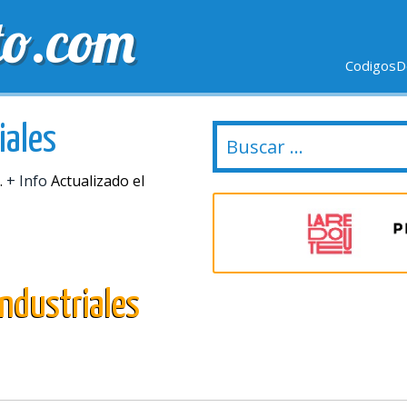
to.com
CodigosD
VIO GRÁTIS
ULTIMOS DÍAS
NUEVAS TIENDAS
iales
.
+ Info
Actualizado el
ndustriales