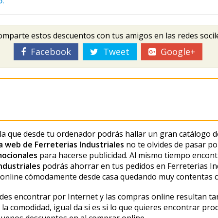
6.
mparte estos descuentos con tus amigos en las redes socil
Facebook
Tweet
Google+
a que desde tu ordenador podrás hallar un gran catálogo 
a web de Ferreterias Industriales
no te olvides de pasar p
mocionales
para hacerse publicidad. Al mismo tiempo encontr
ndustriales
podrás ahorrar en tus pedidos en Ferreterias Ind
s online cómodamente desde casa quedando muy contentas 
des encontrar por Internet y las compras online resultan t
la comodidad, igual da si es si lo que quieres encontrar prod
buenos descuentos en al comprar online.