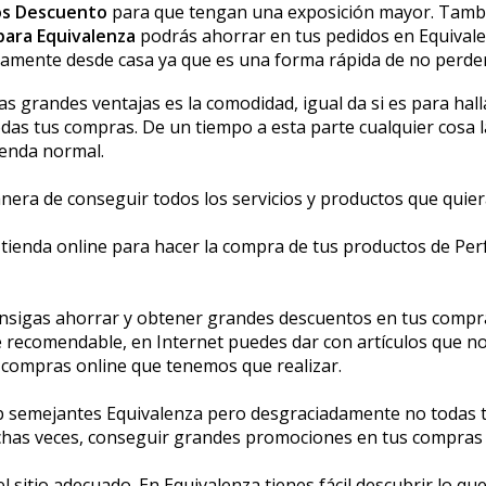
gos Descuento
para que tengan una exposición mayor. Tambi
para Equivalenza
podrás ahorrar en tus pedidos en Equivale
ente desde casa ya que es una forma rápida de no perder 
s grandes ventajas es la comodidad, igual da si es para hal
das tus compras. De un tiempo a esta parte cualquier cosa la
ienda normal.
era de conseguir todos los servicios y productos que quier
ienda online para hacer la compra de tus productos de Per
nsigas ahorrar y obtener grandes descuentos en tus compras 
recomendable, en Internet puedes dar con artículos que no p
 compras online que tenemos que realizar.
 semejantes Equivalenza pero desgraciadamente no todas t
muchas veces, conseguir grandes promociones en tus compra
 sitio adecuado. En Equivalenza tienes fácil descubrir lo q