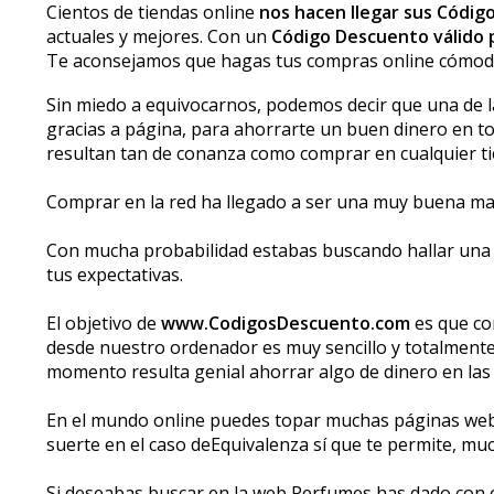
Cientos de tiendas online
nos hacen llegar sus Códi
actuales y mejores. Con un
Código Descuento válido 
Te aconsejamos que hagas tus compras online cómodam
Sin miedo a equivocarnos, podemos decir que una de la
gracias a página, para ahorrarte un buen dinero en to
resultan tan de confianza como comprar en cualquier t
Comprar en la red ha llegado a ser una muy buena man
Con mucha probabilidad estabas buscando hallar una t
tus expectativas.
El objetivo de
www.CodigosDescuento.com
es que co
desde nuestro ordenador es muy sencillo y totalmente 
momento resulta genial ahorrar algo de dinero en las
En el mundo online puedes topar muchas páginas web
suerte en el caso deEquivalenza sí que te permite, 
Si deseabas buscar en la web Perfumes has dado con el