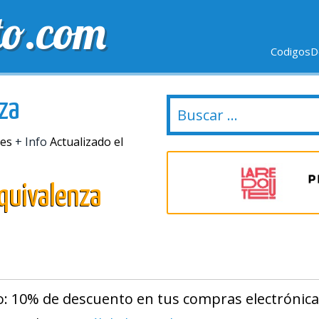
to.com
CodigosD
VIO GRÁTIS
ULTIMOS DÍAS
NUEVAS TIENDAS
za
mes
+ Info
Actualizado el
quivalenza
: 10% de descuento en tus compras electrónica