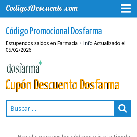
CodigosDescuento.com
MEJORES CUPONES
CUPONES EXCLUSIVOS
ENVIO
Código Promocional Dosfarma
Estupendos saldos en Farmacia
+ Info
Actualizado el
05/02/2026
Cupón Descuento Dosfarma
Haz clic para ver los códigos e ir a la tienda.