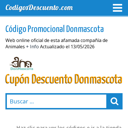
CodigosDescuento.com
MEJORES CUPONES
CUPONES EXCLUSIVOS
ENVIO
Código Promocional Donmascota
Web online oficial de esta afamada compañía de
Animales
+ Info
Actualizado el 13/05/2026
Cupón Descuento Donmascota
Haz clic para ver los códigos e ir a la tienda.