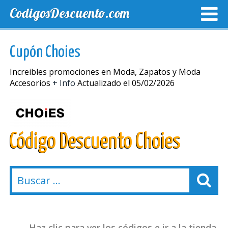
CodigosDescuento.com
MEJORES CUPONES
CUPONES EXCLUSIVOS
ENVIO
Cupón Choies
Increibles promociones en Moda, Zapatos y Moda
Accesorios
+ Info
Actualizado el 05/02/2026
Código Descuento Choies
Haz clic para ver los códigos e ir a la tienda.