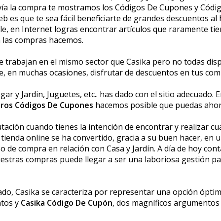
davía la compra te mostramos los Códigos De Cupones y Códi
 es que te sea fácil beneficiarte de grandes descuentos al 
e, en Internet logras encontrar artículos que raramente tie
 las compras hacemos.
e trabajan en el mismo sector que Casika pero no todas d
te, en muchas ocasiones, disfrutar de descuentos en tus c
r y Jardin, Juguetes, etc.. has dado con el sitio adecuado. E
ros Códigos De Cupones
hacemos posible que puedas ahorr
ación cuando tienes la intención de encontrar y realizar cu
ta tienda online se ha convertido, gracia a su buen hacer, en
 de compra en relación con Casa y Jardín. A día de hoy co
uestras compras puede llegar a ser una laboriosa gestión par
do, Casika se caracteriza por representar una opción óptima
ntos y
Casika Código De Cupón
, dos magníficos argumentos