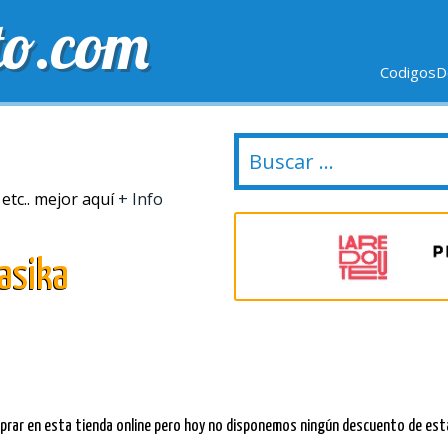
to.com
CodigosD
VIO GRÁTIS
ULTIMOS DÍAS
NUEVAS TIENDAS
etc.. mejor aquí
+ Info
asika
ar en esta tienda online pero hoy no disponemos ningún descuento de esta 