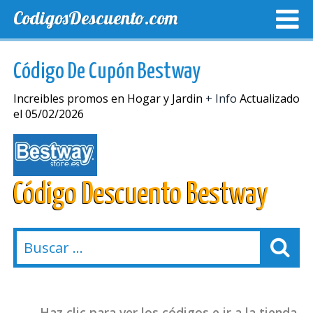
CodigosDescuento.com
MEJORES CUPONES
CUPONES EXCLUSIVOS
ENVIO
Código De Cupón Bestway
Increibles promos en Hogar y Jardin
+ Info
Actualizado
el 05/02/2026
Código Descuento Bestway
Haz clic para ver los códigos e ir a la tienda.