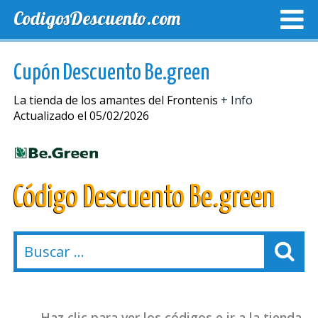
CodigosDescuento.com
MEJORES CUPONES
CUPONES EXCLUSIVOS
ENVIO
Cupón Descuento Be.green
La tienda de los amantes del Frontenis
+ Info
Actualizado el 05/02/2026
Código Descuento Be.green
Haz clic para ver los códigos e ir a la tienda.