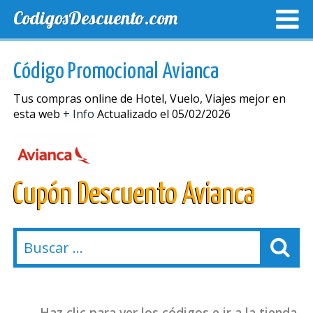
CodigosDescuento.com
MEJORES CUPONES
CUPONES EXCLUSIVOS
ENVIO
Código Promocional Avianca
Tus compras online de Hotel, Vuelo, Viajes mejor en
esta web
+ Info
Actualizado el 05/02/2026
Cupón Descuento Avianca
Haz clic para ver los códigos e ir a la tienda.