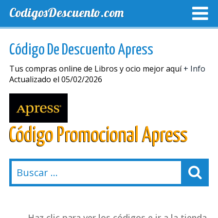
CodigosDescuento.com
MEJORES CUPONES
CUPONES EXCLUSIVOS
ENVIO
Código De Descuento Apress
Tus compras online de Libros y ocio mejor aquí
+ Info
Actualizado el 05/02/2026
Código Promocional Apress
Haz clic para ver los códigos e ir a la tienda.