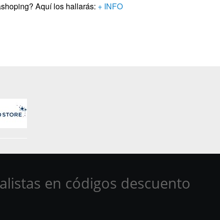
shoping? Aquí los hallarás:
+ INFO
alistas en códigos descuento