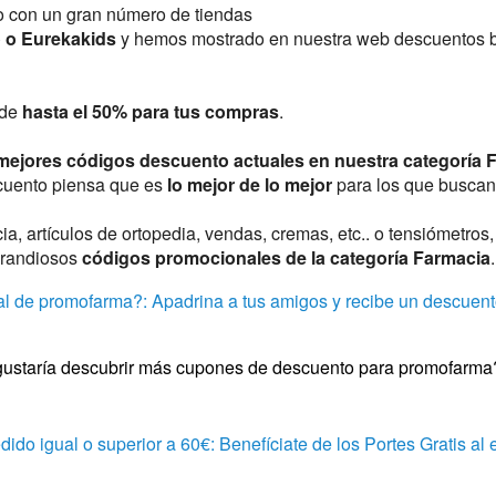
o con un gran número de tiendas
o o Eurekakids
y hemos mostrado en nuestra web descuentos b
 de
hasta el 50% para tus compras
.
mejores códigos descuento actuales en nuestra categoría 
scuento piensa que es
lo mejor de lo mejor
para los que buscan
a, artículos de ortopedia, vendas, cremas, etc.. o tensiómetro
grandiosos
códigos promocionales de la categoría Farmacia
.
l de promofarma?: Apadrina a tus amigos y recibe un descuento
gustaría descubrir más cupones de descuento para promofarma
ido igual o superior a 60€: Benefíciate de los Portes Gratis al 